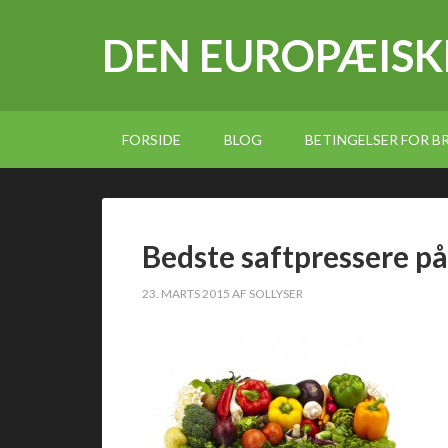
DEN EUROPÆISK
FORSIDE
BLOG
BETINGELSER FOR 
Bedste saftpressere p
23. MARTS 2015
AF
SOLLYSER