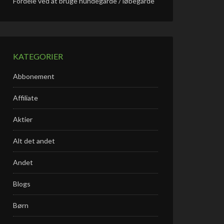
Fordele ved at bruge hundegårde / løbegårde
KATEGORIER
Abbonement
Affiliate
Aktier
Alt det andet
Andet
Blogs
Børn