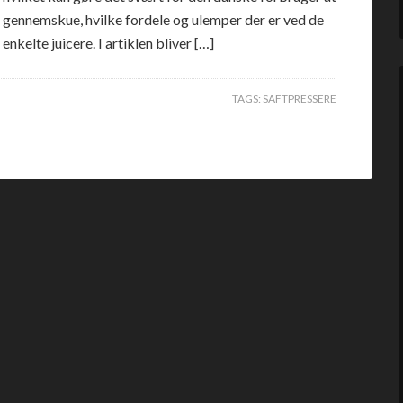
gennemskue, hvilke fordele og ulemper der er ved de
enkelte juicere. I artiklen bliver […]
TAGS:
SAFTPRESSERE