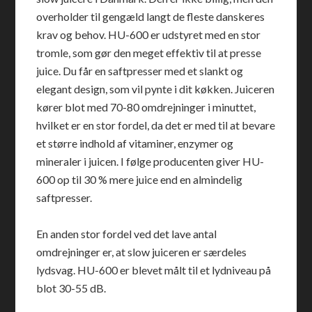
overholder til gengæld langt de fleste danskeres
krav og behov. HU-600 er udstyret med en stor
tromle, som gør den meget effektiv til at presse
juice. Du får en saftpresser med et slankt og
elegant design, som vil pynte i dit køkken. Juiceren
kører blot med 70-80 omdrejninger i minuttet,
hvilket er en stor fordel, da det er med til at bevare
et større indhold af vitaminer, enzymer og
mineraler i juicen. I følge producenten giver HU-
600 op til 30 % mere juice end en almindelig
saftpresser.
En anden stor fordel ved det lave antal
omdrejninger er, at slow juiceren er særdeles
lydsvag. HU-600 er blevet målt til et lydniveau på
blot 30-55 dB.