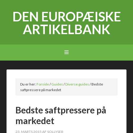
DEN EUROPÆISKE
ARTIKELBANK
Du er her:
Forside
/
Guides
/
Diverse guides
/
Bedste
saftpressere på markedet
Bedste saftpressere på
markedet
23. MARTS 2015
AF
SOLLYSER