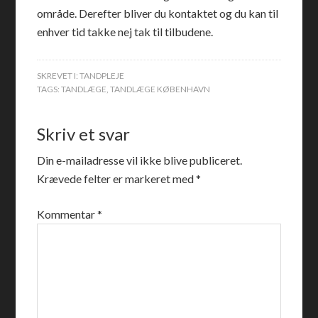
område. Derefter bliver du kontaktet og du kan til
enhver tid takke nej tak til tilbudene.
SKREVET I:
TANDPLEJE
TAGS:
TANDLÆGE
,
TANDLÆGE KØBENHAVN
Skriv et svar
Din e-mailadresse vil ikke blive publiceret.
Krævede felter er markeret med
*
Kommentar
*