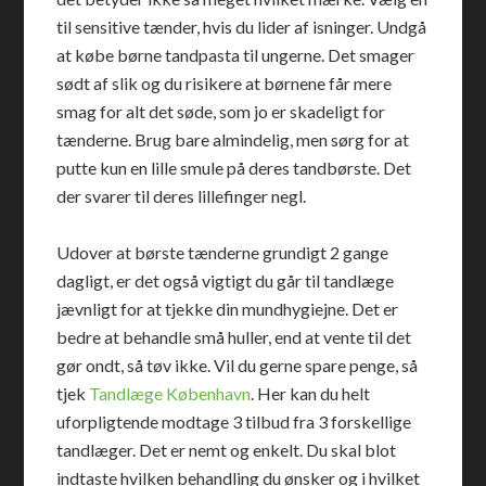
til sensitive tænder, hvis du lider af isninger. Undgå
at købe børne tandpasta til ungerne. Det smager
sødt af slik og du risikere at børnene får mere
smag for alt det søde, som jo er skadeligt for
tænderne. Brug bare almindelig, men sørg for at
putte kun en lille smule på deres tandbørste. Det
der svarer til deres lillefinger negl.
Udover at børste tænderne grundigt 2 gange
dagligt, er det også vigtigt du går til tandlæge
jævnligt for at tjekke din mundhygiejne. Det er
bedre at behandle små huller, end at vente til det
gør ondt, så tøv ikke. Vil du gerne spare penge, så
tjek
Tandlæge København
. Her kan du helt
uforpligtende modtage 3 tilbud fra 3 forskellige
tandlæger. Det er nemt og enkelt. Du skal blot
indtaste hvilken behandling du ønsker og i hvilket