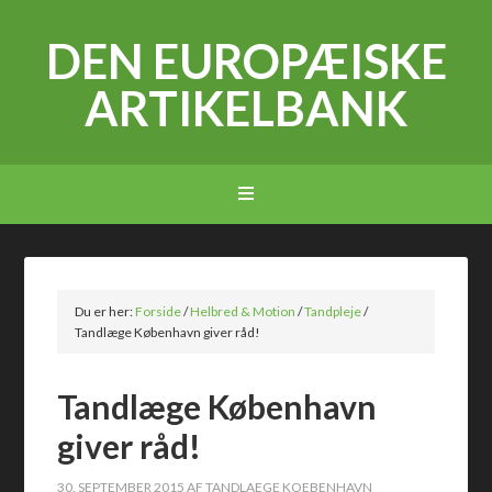
DEN EUROPÆISKE
ARTIKELBANK
Du er her:
Forside
/
Helbred & Motion
/
Tandpleje
/
Tandlæge København giver råd!
Tandlæge København
giver råd!
30. SEPTEMBER 2015
AF
TANDLAEGE KOEBENHAVN