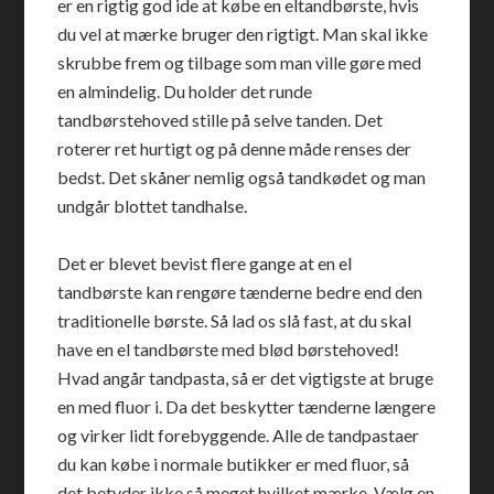
er en rigtig god ide at købe en eltandbørste, hvis
du vel at mærke bruger den rigtigt. Man skal ikke
skrubbe frem og tilbage som man ville gøre med
en almindelig. Du holder det runde
tandbørstehoved stille på selve tanden. Det
roterer ret hurtigt og på denne måde renses der
bedst. Det skåner nemlig også tandkødet og man
undgår blottet tandhalse.
Det er blevet bevist flere gange at en el
tandbørste kan rengøre tænderne bedre end den
traditionelle børste. Så lad os slå fast, at du skal
have en el tandbørste med blød børstehoved!
Hvad angår tandpasta, så er det vigtigste at bruge
en med fluor i. Da det beskytter tænderne længere
og virker lidt forebyggende. Alle de tandpastaer
du kan købe i normale butikker er med fluor, så
det betyder ikke så meget hvilket mærke. Vælg en