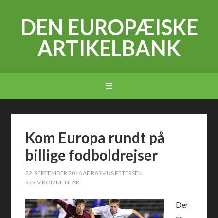
DEN EUROPÆISKE
ARTIKELBANK
Kom Europa rundt på
billige fodboldrejser
22. SEPTEMBER 2016
AF
RASMUS PETERSEN
SKRIV KOMMENTAR
Der
er