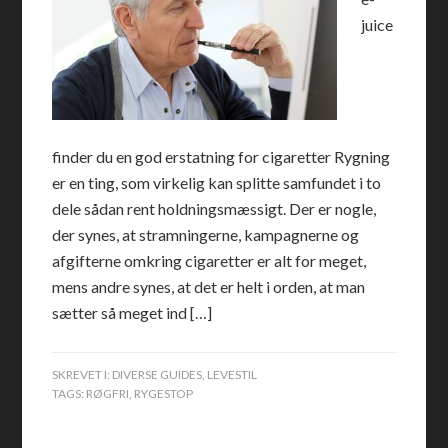
juice
finder du en god erstatning for cigaretter Rygning
er en ting, som virkelig kan splitte samfundet i to
dele sådan rent holdningsmæssigt. Der er nogle,
der synes, at stramningerne, kampagnerne og
afgifterne omkring cigaretter er alt for meget,
mens andre synes, at det er helt i orden, at man
sætter så meget ind […]
SKREVET I:
DIVERSE GUIDES
,
LEVESTIL
TAGS:
RØGFRI
,
RYGESTOP