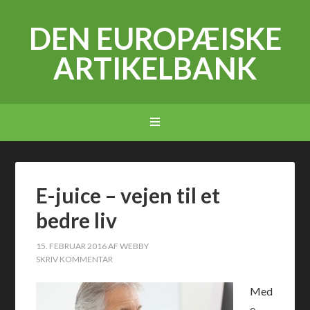
DEN EUROPÆISKE
ARTIKELBANK
E-juice – vejen til et
bedre liv
15. FEBRUAR 2016
AF
WEBBY
SKRIV KOMMENTAR
Med
e-