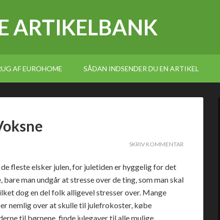
E ARTIKELBANK
BRUG AF EUROHOME
SÅDAN INDSENDER DU EN ARTIKEL
 Voksne
SKRIV KOMMENTAR
de fleste elsker julen, for juletiden er hyggelig for det
, bare man undgår at stresse over de ting, som man skal
ilket dog en del folk alligevel stresser over. Mange
er nemlig over at skulle til julefrokoster, købe
erne til børnene, finde julegaver til alle mulige