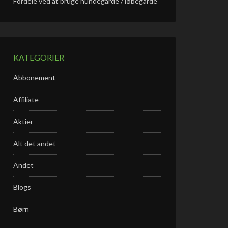
Fordele ved at bruge hundegårde / løbegårde
KATEGORIER
Abbonement
Affiliate
Aktier
Alt det andet
Andet
Blogs
Børn