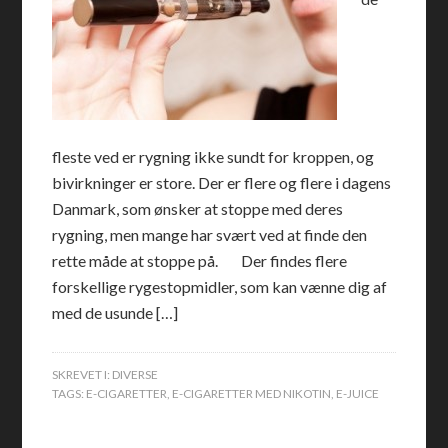
fleste ved er rygning ikke sundt for kroppen, og
bivirkninger er store. Der er flere og flere i dagens
Danmark, som ønsker at stoppe med deres
rygning, men mange har svært ved at finde den
rette måde at stoppe på. Der findes flere
forskellige rygestopmidler, som kan vænne dig af
med de usunde […]
SKREVET I:
DIVERSE
TAGS:
E-CIGARETTER
,
E-CIGARETTER MED NIKOTIN
,
E-JUICE