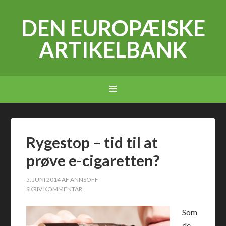
DEN EUROPÆISKE
ARTIKELBANK
Rygestop – tid til at
prøve e-cigaretten?
5. JUNI 2014
AF
ANNSOFF
SKRIV KOMMENTAR
Som
de