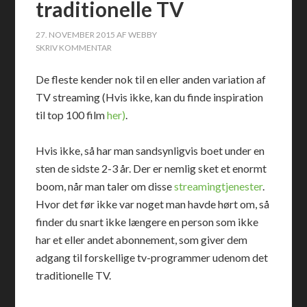
traditionelle TV
27. NOVEMBER 2015
AF
WEBBY
SKRIV KOMMENTAR
De fleste kender nok til en eller anden variation af
TV streaming (Hvis ikke, kan du finde inspiration
til top 100 film
her)
.
Hvis ikke, så har man sandsynligvis boet under en
sten de sidste 2-3 år. Der er nemlig sket et enormt
boom, når man taler om disse
streamingtjenester
.
Hvor det før ikke var noget man havde hørt om, så
finder du snart ikke længere en person som ikke
har et eller andet abonnement, som giver dem
adgang til forskellige tv-programmer udenom det
traditionelle TV.