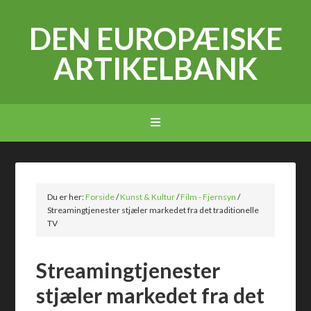
DEN EUROPÆISKE
ARTIKELBANK
Du er her:
Forside
/
Kunst & Kultur
/
Film - Fjernsyn
/
Streamingtjenester stjæler markedet fra det traditionelle
TV
Streamingtjenester
stjæler markedet fra det