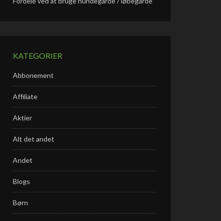
Fordele ved at bruge hundegårde / løbegårde
KATEGORIER
Abbonement
Affiliate
Aktier
Alt det andet
Andet
Blogs
Børn