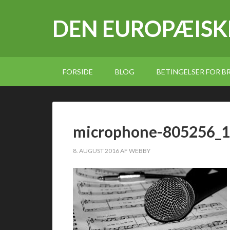
DEN EUROPÆISK
FORSIDE
BLOG
BETINGELSER FOR 
microphone-805256_
8. AUGUST 2016
AF
WEBBY