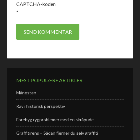
CAPTCHA-koden
*
MEST POPULÆRE ARTIKLER
Månesten
Rav i historisk perspektiv
Forebyg rygproblemer med en skråpude
Graffitirens – Sådan fjerner du selv graffiti