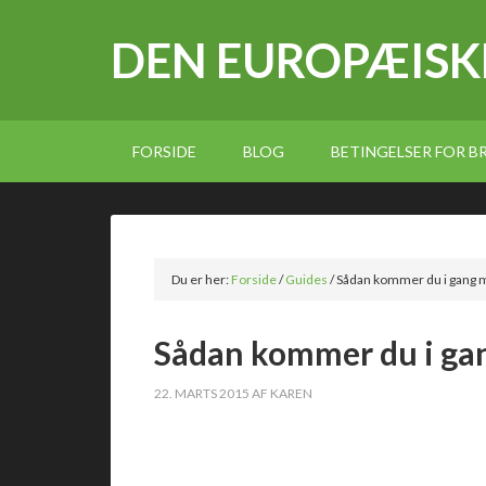
DEN EUROPÆISK
FORSIDE
BLOG
BETINGELSER FOR 
Du er her:
Forside
/
Guides
/
Sådan kommer du i gang m
Sådan kommer du i gan
22. MARTS 2015
AF
KAREN