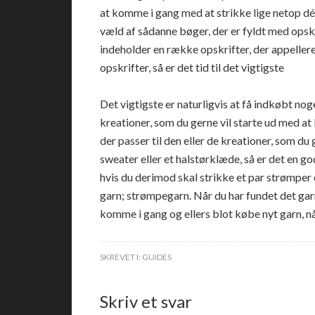
at komme i gang med at strikke lige netop dét
væld af sådanne bøger, der er fyldt med opskr
indeholder en række opskrifter, der appellere
opskrifter, så er det tid til det vigtigste
Det vigtigste er naturligvis at få indkøbt noge
kreationer, som du gerne vil starte ud med at 
der passer til den eller de kreationer, som du 
sweater eller et halstørklæde, så er det en go
hvis du derimod skal strikke et par strømper 
garn; strømpegarn. Når du har fundet det garn,
komme i gang og ellers blot købe nyt garn, nå
SKREVET I:
GUIDES
Skriv et svar