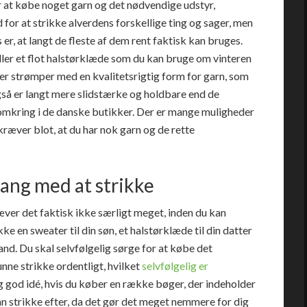
or at købe noget garn og det nødvendige udstyr,
 for at strikke alverdens forskellige ting og sager, men
s er, at langt de fleste af dem rent faktisk kan bruges.
ller et flot halstørklæde som du kan bruge om vinteren
ller strømper med en kvalitetsrigtig form for garn, som
gså er langt mere slidstærke og holdbare end de
omkring i de danske butikker. Der er mange muligheder
kræver blot, at du har nok garn og de rette
ang med at strikke
æver det faktisk ikke særligt meget, inden du kan
e en sweater til din søn, et halstørklæde til din datter
nd. Du skal selvfølgelig sørge for at købe det
nne strikke ordentligt, hvilket
selvfølgelig er
g god idé, hvis du køber en række bøger, der indeholder
 strikke efter, da det gør det meget nemmere for dig