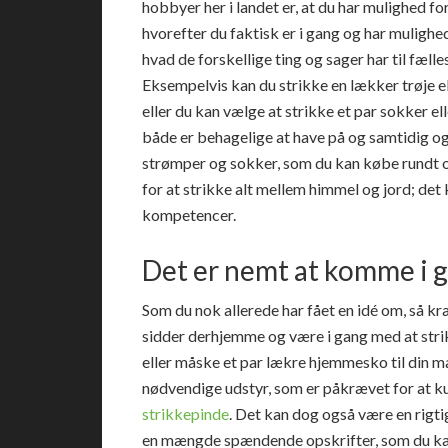
hobbyer her i landet er, at du har mulighed f
hvorefter du faktisk er i gang og har mulighed
hvad de forskellige ting og sager har til fælle
Eksempelvis kan du strikke en lækker trøje e
eller du kan vælge at strikke et par sokker e
både er behagelige at have på og samtidig o
strømper og sokker, som du kan købe rundt 
for at strikke alt mellem himmel og jord; det 
kompetencer.
Det er nemt at komme i g
Som du nok allerede har fået en idé om, så kr
sidder derhjemme og være i gang med at strikk
eller måske et par lækre hjemmesko til din ma
nødvendige udstyr, som er påkrævet for at ku
strikkepinde
. Det kan dog også være en rigti
en mængde spændende opskrifter, som du kan