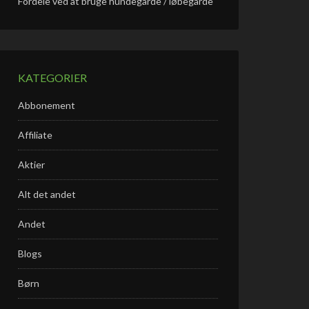
Fordele ved at bruge hundegårde / løbegårde
KATEGORIER
Abbonement
Affiliate
Aktier
Alt det andet
Andet
Blogs
Børn