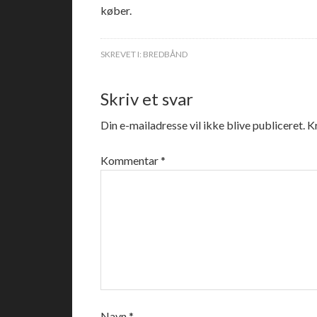
køber.
SKREVET I:
BREDBÅND
Skriv et svar
Din e-mailadresse vil ikke blive publiceret.
K
Kommentar
*
Navn
*