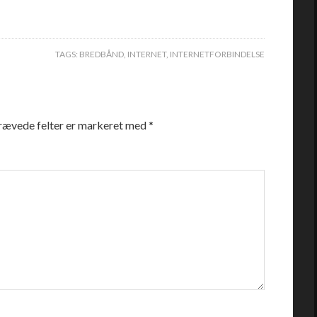
TAGS:
BREDBÅND
,
INTERNET
,
INTERNETFORBINDELSE
rævede felter er markeret med
*