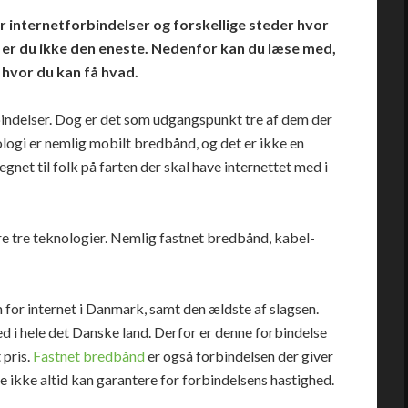
r internetforbindelser og forskellige steder hvor
å er du ikke den eneste. Nedenfor kan du læse med,
 hvor du kan få hvad.
rbindelser. Dog er det som udgangspunkt tre af dem der
ologi er nemlig mobilt bredbånd, og det er ikke en
gnet til folk på farten der skal have internettet med i
re tre teknologier. Nemlig fastnet bredbånd, kabel-
for internet i Danmark, samt den ældste af slagsen.
d i hele det Danske land. Derfor er denne forbindelse
 pris.
Fastnet bredbånd
er også forbindelsen der giver
e ikke altid kan garantere for forbindelsens hastighed.