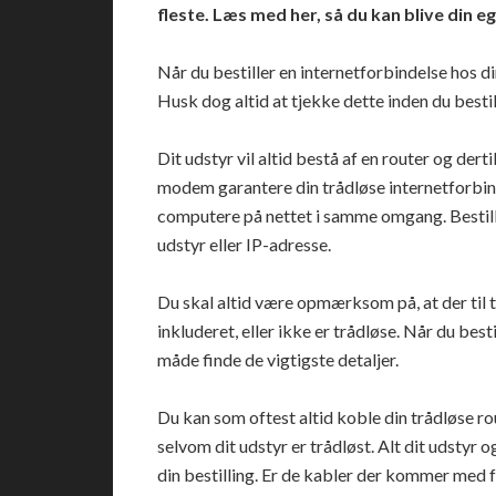
fleste. Læs med her, så du kan blive din 
Når du bestiller en internetforbindelse hos di
Husk dog altid at tjekke dette inden du bestil
Dit udstyr vil altid bestå af en router og der
modem garantere din trådløse internetforbin
computere på nettet i samme omgang. Bestill
udstyr eller IP-adresse.
Du skal altid være opmærksom på, at der til t
inkluderet, eller ikke er trådløse. Når du best
måde finde de vigtigste detaljer.
Du kan som oftest altid koble din trådløse ro
selvom dit udstyr er trådløst. Alt dit udsty
din bestilling. Er de kabler der kommer med f