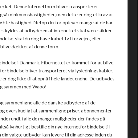
rket. Denne internetform bliver transporteret
også minimumshastigheder, men dette er dog et krav at
bte hastighed. Netop derfor oplever mange at de har
e skyldes at udbyderen af internettet skal være sikker
ndelse, skal du dog have kabel-tv i forvejen, eller
 blive dækket af denne form.
bindelse i Danmark. Fibernettet er kommet for at blive.
orbindelse bliver transporteret via lysledningskabler,
 er dog ikke til at opnå i hele landet endnu. De udbydes
 sig sammen med Waoo!
 og sammenligne alle de danske udbydere af de
et og overskueligt at sammenligne priser, abonnementer
finde rundt i alle de mange muligheder der findes på
tså lynhurtigt bestille din nye internetforbindelse til
m din valgte udbyder kan levere til din adresse inden du