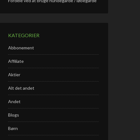
Fordele ved at bruge hundegårde / løbegårde
KATEGORIER
Abbonement
Affiliate
Aktier
Alt det andet
Andet
Blogs
Børn