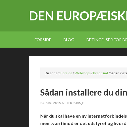
DEN EUROPÆISK
FORSIDE
BLOG
BETINGELSER FOR 
Du er her:
Forside
/
Webshops
/
Bredbånd
/
Sådan insta
Sådan installere du di
24. MAJ 2015
AF
THOMAS_B
Når du skal have en ny internetforbindelse
men tværtimod er det udstyret og hvordan