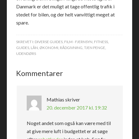
Danmark er det muligt at tage offentlig trafik i
stedet for bilen, og der helt vanvittigt meget at
spare.
SKREVET I:
DIVERSE GUIDES
,
FILM - FJERNSYN
,
FITNESS
,
GUIDES
,
LÅN
,
ØKONOMI
,
RÅDGIVNING
,
TJEN PENGE
,
UDENDØRS
Kommentarer
Mathias
skriver
20. december 2017 kl. 19:32
Noget andet som også kan være med til
at give mere luft i budgettet er at søge