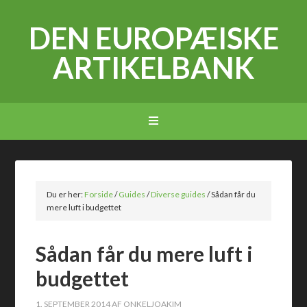
DEN EUROPÆISKE
ARTIKELBANK
Du er her:
Forside
/
Guides
/
Diverse guides
/
Sådan får du
mere luft i budgettet
Sådan får du mere luft i
budgettet
1. SEPTEMBER 2014
AF
ONKELJOAKIM