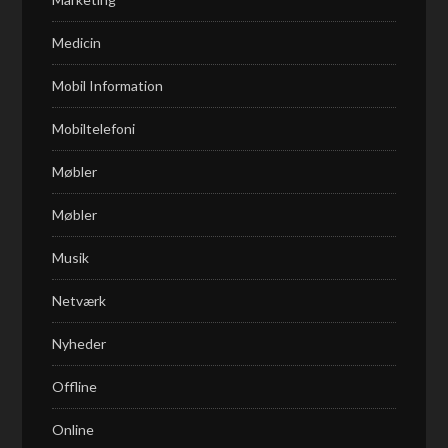
Medicin
Mobil Information
Mobiltelefoni
Møbler
Møbler
Musik
Netværk
Nyheder
Offline
Online