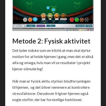
Metode 2: Fysisk aktivitet
Det lyder måske som en kliché at man skal dyrke
motion for at holde hjernen i gang, men det
er
altså
alfa og omega, hvis man vil se resultater i projekt
hjerne-stimulering!
Når man er fysisk aktiv, styrkes blodforsyningen
til hjernen, og det bliver nemmere at kontrollere
stressfaktorer. Derudover frigiver hjernen også
nogle stoffer, der har forskellige funktioner.