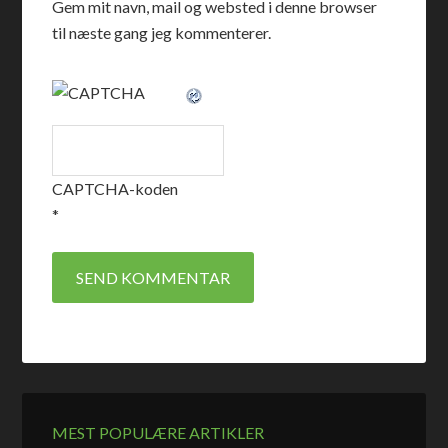
Gem mit navn, mail og websted i denne browser
til næste gang jeg kommenterer.
CAPTCHA-koden
*
MEST POPULÆRE ARTIKLER