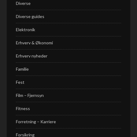
Diverse
Diverse guides
Elektronik
Erhverv & Økonomi
Erhverv nyheder
Familie
Fest
Film – Fjernsyn
Fitness
Forretning – Karriere
Forsikring