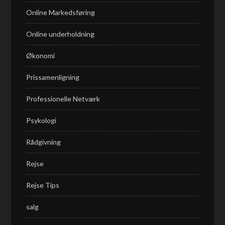
Online Markedsføring
Online underholdning
Økonomi
Prissamenligning
Professionelle Netværk
Psykologi
Rådgivning
Rejse
Rejse Tips
salg