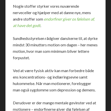
Nogle stoffer styrker vores nuværende
nerveceller og hjælper med at danne nye, mens
andre stoffer som
endorfiner giver os følelsen af,
at have det godt
.
Sundhedsstyrelsen rådgiver danskerne til, at dyrke
mindst 30 minutters motion om dagen – her menes
motion, hvor man som minimum bliver lettere
forpustet.
Ved at være fysisk aktiv kan man forbedre både
ens koncentrations- og indlæringsevne samt
hukommelse. Når man motionerer, forebygger
man også sygdomme som depression og demens.
Derudover er der mange mentale gevinster ved at
motionere – endorfinerne giver dig følelsen af