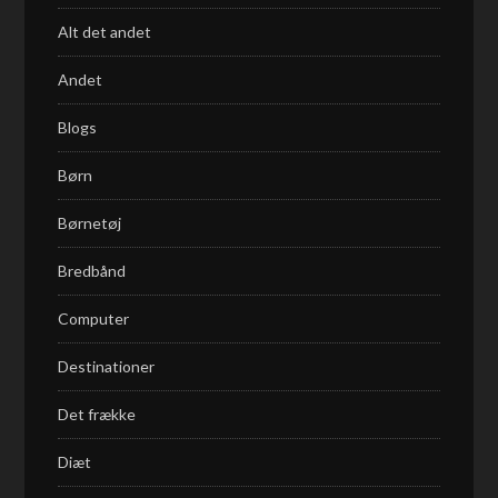
Alt det andet
Andet
Blogs
Børn
Børnetøj
Bredbånd
Computer
Destinationer
Det frække
Diæt