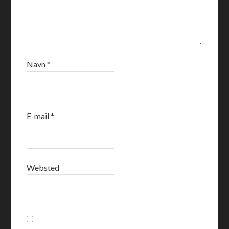
Navn
*
E-mail
*
Websted