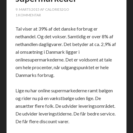
9. MARTS 2015
AF
CALORIES2GO
1 KOMMENTAR
Tal viser at 39% af det danske forbrug er
nethandel. Og det vokser. Samtidig er over 8% af
nethandlen dagligvarer. Det betyder at ca. 2,9% af
al omsætning i Danmark ligger i
onlinesupermarkederne. Det er voldsomt at tale
om hele procenter, når udgangspunktet er hele
Danmarks forbrug.
Lige nu har online supermarkederne ramt bølgen
og rider nu på en vækstbølge uden lige. De
ansætter flere folk. De udvider leveringsområdet.
De udvider leveringstiderne. De får bedre service.
De får flere discount varer.