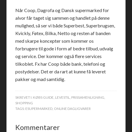
Når Coop, Dagrofa og Dansk supermarked for
alvor får taget sig sammen og handlet på denne
mulighed, så ser vi både Superbest, Superbrugsen,
Kvickly, Føtex, Bilka, Netto og resten af banden
med skarpe koncepter som kommer os
forbrugere til gode i form af bedre tilbud, udvalg
og service. Der kommer også flere services
tilkoblet. Fx har Coop både bank, telefoni og
postydelser. Det er da rart at kunne få leveret
pakker og mad samtidig.
SKREVET I:
KØBS GUIDE
,
LEVESTIL
,
PRISSAMENLIGNING
,
SHOPPING
TAGS:
ESUPERMARKED
,
ONLINE DAGLIGVARER
Kommentarer