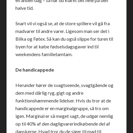
en anden dag – så har du klaret det hele på den
halve tid.
Snart vil vi også se, at de store spillere vil gå fra
madvarer til andre varer. Ligesom man ser det i
Bilka og Føtex. Så kan du også slippe for turen til
byen for at købe fødselsdagsgaver ind til
weekendens familietamtam.
De handicappede
Herunder hører de svagtseende, svagtgående og
dem med dårlig ryg, gigt og andre
funktionshæmmende lidelser. Hvis du tror at de
handicappede er en marginalgruppe, så tro om
igen. Marginal er så meget sagt, de udgør nemlig
op til 40% af den dagligvarerindkøbende del af
danskerne. Hvad tror du de siger til mad til