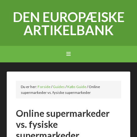
DEN EUROPÆISKE
ARTIKELBANK
Du er her:
Forside
/
Guides
/
Købs Guide
/
Online
supermarkeder vs. fysiske supermarkeder
Online supermarkeder
vs. fysiske
supermarkeder