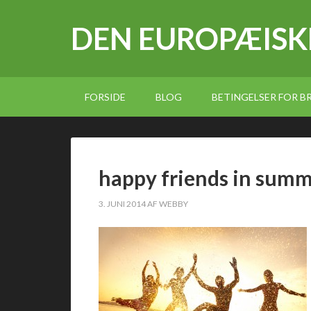
DEN EUROPÆISK
FORSIDE
BLOG
BETINGELSER FOR 
happy friends in sum
3. JUNI 2014
AF
WEBBY