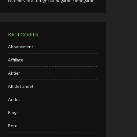
Fordele ved at bruge hundegårde / løbegårde
KATEGORIER
Abbonement
Affiliate
Aktier
Alt det andet
Andet
Blogs
Børn