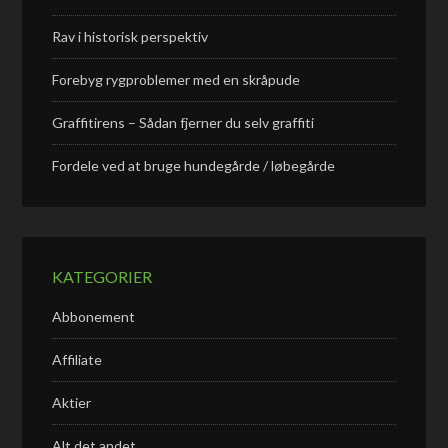
Rav i historisk perspektiv
Forebyg rygproblemer med en skråpude
Graffitirens – Sådan fjerner du selv graffiti
Fordele ved at bruge hundegårde / løbegårde
KATEGORIER
Abbonement
Affiliate
Aktier
Alt det andet