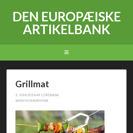
DEN EUROPÆISKE
ARTIKELBANK
Grillmat
2. JUNI 2014
AF
LORDSASA
SKRIV KOMMENTAR