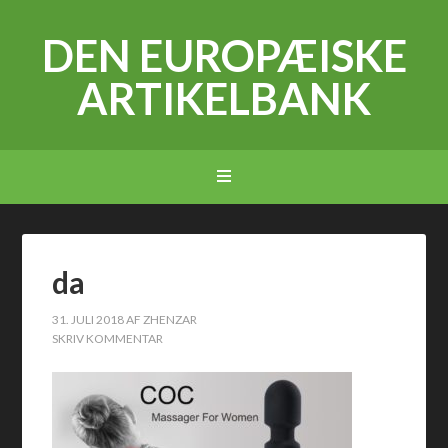
DEN EUROPÆISKE
ARTIKELBANK
da
31. JULI 2018
AF
ZHENZAR
SKRIV KOMMENTAR