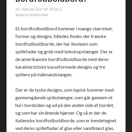
29. JANUAR 2017
AF
TROELS
SKRIV KOMMENTAR
Et bordfodboldbord kommer i mange størrelser,
former og designs. Således findes der franske
bordfodboldborde, der har linoleum som
spillefader og greb med teleskopstænger. Der er
de amerikanske bordfodboldborde med deres
karakteristiske kasseformede designs og tre
spillere på målmandstangen.
Der er de tyske designs, som typisk kommer med
gennemgående spilestænger, som går gennem et
hul i bordsiden og ud på den anden side af bordet,
og som har skrånende hjørner. Og så er der de
italienske bordfodboldborde, som er kendetegnet
ved deres spilleflader af glas eller sandblæst glas.