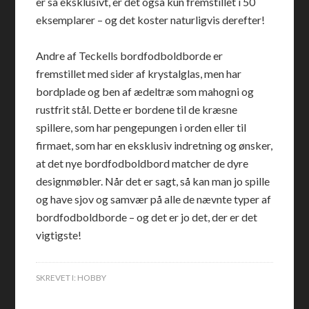
er så eksklusivt, er det også kun fremstillet i 50
eksemplarer – og det koster naturligvis derefter!
Andre af Teckells bordfodboldborde er
fremstillet med sider af krystalglas, men har
bordplade og ben af ædeltræ som mahogni og
rustfrit stål. Dette er bordene til de kræsne
spillere, som har pengepungen i orden eller til
firmaet, som har en eksklusiv indretning og ønsker,
at det nye bordfodboldbord matcher de dyre
designmøbler. Når det er sagt, så kan man jo spille
og have sjov og samvær på alle de nævnte typer af
bordfodboldborde – og det er jo det, der er det
vigtigste!
SKREVET I:
HOBBY