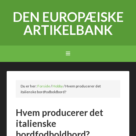
DEN EUROPÆISKE
ARTIKELBANK
Du er her:
Forside
/
Hobby
/
Hvem producerer det
italienske bordfodboldbord?
Hvem producerer det
italienske
bordfodboldbord?