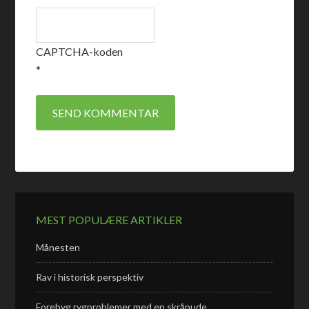
CAPTCHA-koden
*
MEST POPULÆRE ARTIKLER
Månesten
Rav i historisk perspektiv
Forebyg rygproblemer med en skråpude