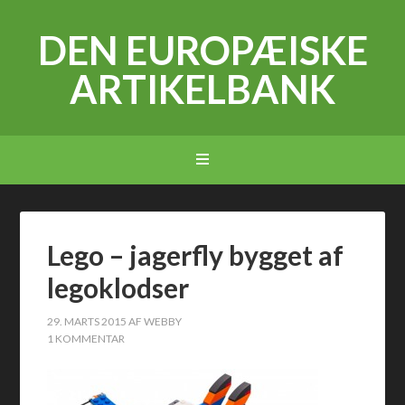
DEN EUROPÆISKE
ARTIKELBANK
Lego – jagerfly bygget af
legoklodser
29. MARTS 2015
AF
WEBBY
1 KOMMENTAR