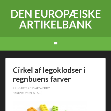
DEN EUROPÆISKE
ARTIKELBANK
Cirkel af legoklodser i
regnbuens farver
29. MARTS 2015
AF
WEBBY
SKRIV KOMMENTAR