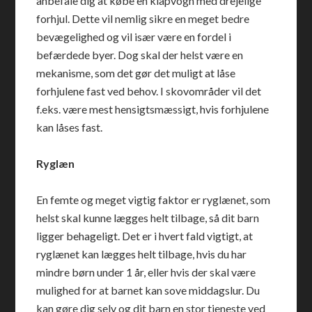
anbefale dig at købe en klapvogn med drejelige
forhjul. Dette vil nemlig sikre en meget bedre
bevægelighed og vil især være en fordel i
befærdede byer. Dog skal der helst være en
mekanisme, som det gør det muligt at låse
forhjulene fast ved behov. I skovområder vil det
f.eks. være mest hensigtsmæssigt, hvis forhjulene
kan låses fast.
Ryglæn
En femte og meget vigtig faktor er ryglænet, som
helst skal kunne lægges helt tilbage, så dit barn
ligger behageligt. Det er i hvert fald vigtigt, at
ryglænet kan lægges helt tilbage, hvis du har
mindre børn under 1 år, eller hvis der skal være
mulighed for at barnet kan sove middagslur. Du
kan gøre dig selv og dit barn en stor tjeneste ved