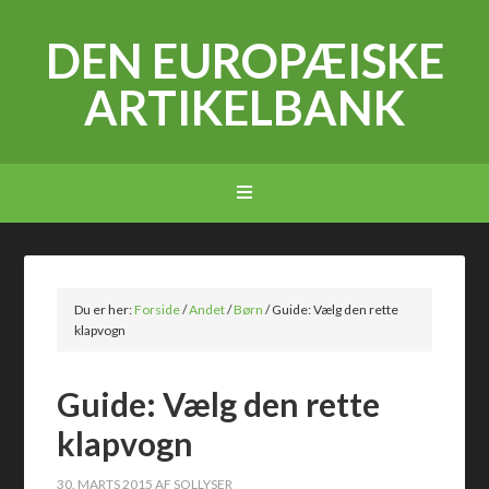
DEN EUROPÆISKE
ARTIKELBANK
Du er her:
Forside
/
Andet
/
Børn
/
Guide: Vælg den rette
klapvogn
Guide: Vælg den rette
klapvogn
30. MARTS 2015
AF
SOLLYSER