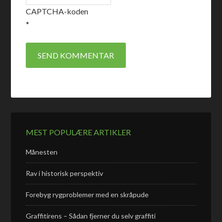
CAPTCHA-koden
*
MEST POPULÆRE ARTIKLER
Månesten
Rav i historisk perspektiv
Forebyg rygproblemer med en skråpude
Graffitirens – Sådan fjerner du selv graffiti