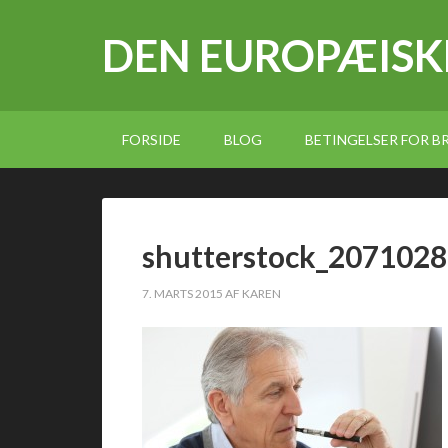
DEN EUROPÆISK
FORSIDE
BLOG
BETINGELSER FOR 
shutterstock_207102
7. MARTS 2015
AF
KAREN