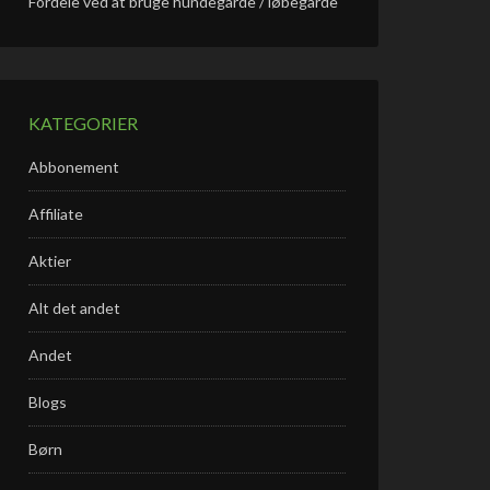
Fordele ved at bruge hundegårde / løbegårde
KATEGORIER
Abbonement
Affiliate
Aktier
Alt det andet
Andet
Blogs
Børn