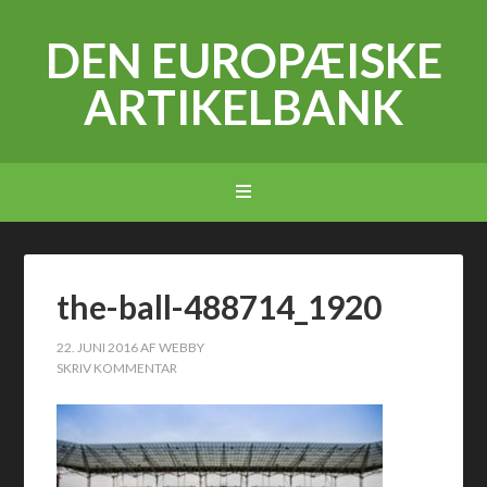
DEN EUROPÆISKE
ARTIKELBANK
the-ball-488714_1920
22. JUNI 2016
AF
WEBBY
SKRIV KOMMENTAR