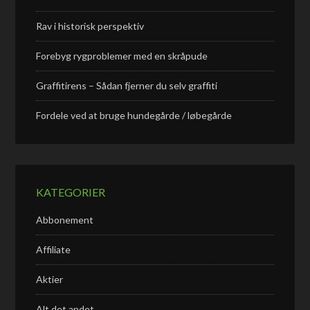
Rav i historisk perspektiv
Forebyg rygproblemer med en skråpude
Graffitirens – Sådan fjerner du selv graffiti
Fordele ved at bruge hundegårde / løbegårde
KATEGORIER
Abbonement
Affiliate
Aktier
Alt det andet