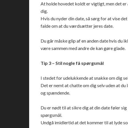
At holde hovedet koldt er vigtigt, men det er 
dig.
Hvis du nyder din date, så sørg for at vise det
falde om at du værdsætter jeres date.
Du går måske glip af en anden date hvis du ikk
være sammen med andre de kan gøre glade.
Tip 3 – Stil nogle få spørgsmål
I stedet for udelukkende at snakke om dig selv,
Det er nemt at chatte om dig selv uden at du 
og spændende.
Du er nødt til at sikre dig at din date føler si
spørgsmål.
Undgå imidlertid at det kommer til at lyde s