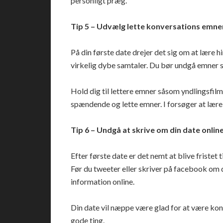
personligt præg.
Tip 5 – Udvælg lette konversations emne
På din første date drejer det sig om at lære h
virkelig dybe samtaler. Du bør undgå emner so
Hold dig til lettere emner såsom yndlingsfilm
spændende og lette emner. I forsøger at lære h
Tip 6 – Undgå at skrive om din date onlin
Efter første date er det nemt at blive fristet ti
Før du tweeter eller skriver på facebook om d
information online.
Din date vil næppe være glad for at være konv
gode ting.