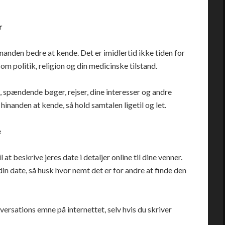
r
inanden bedre at kende. Det er imidlertid ikke tiden for
m politik, religion og din medicinske tilstand.
, spændende bøger, rejser, dine interesser og andre
inanden at kende, så hold samtalen ligetil og let.
e
l at beskrive jeres date i detaljer online til dine venner.
in date, så husk hvor nemt det er for andre at finde den
ersations emne på internettet, selv hvis du skriver