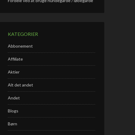
Fordele ved at bruge hundegårde / løbegårde
KATEGORIER
Abbonement
Affiliate
Aktier
Alt det andet
Andet
Blogs
Børn