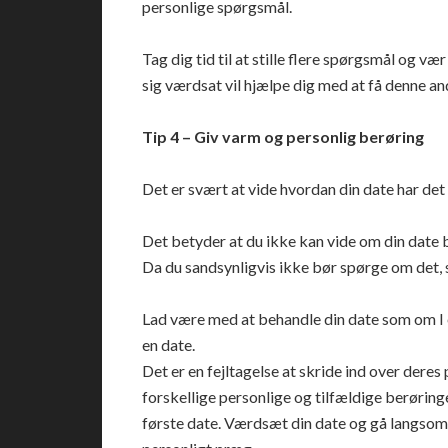
personlige spørgsmål.
Tag dig tid til at stille flere spørgsmål og vær p
sig værdsat vil hjælpe dig med at få denne an
Tip 4 – Giv varm og personlig berøring
Det er svært at vide hvordan din date har det
Det betyder at du ikke kan vide om din date b
Da du sandsynligvis ikke bør spørge om det, 
Lad være med at behandle din date som om I e
en date.
Det er en fejltagelse at skride ind over deres 
forskellige personlige og tilfældige berøring
første date. Værdsæt din date og gå langsomt