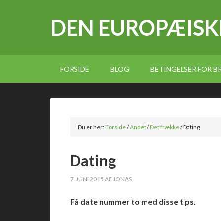
DEN EUROPÆISK
FORSIDE
BLOG
BETINGELSER FOR 
Du er her:
Forside
/
Andet
/
Det frække
/
Dating
Dating
7. JUNI 2015
AF
JONAS
Få date nummer to med disse tips.