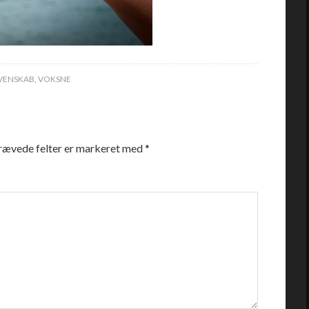
VENSKAB
,
VOKSNE
rævede felter er markeret med
*