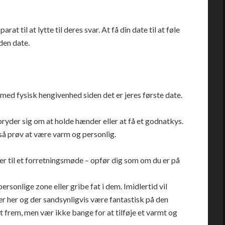
arat til at lytte til deres svar. At få din date til at føle
den date.
 med fysisk hengivenhed siden det er jeres første date.
ryder sig om at holde hænder eller at få et godnatkys.
så prøv at være varm og personlig.
r til et forretningsmøde – opfør dig som om du er på
personlige zone eller gribe fat i dem. Imidlertid vil
er her og der sandsynligvis være fantastisk på den
 frem, men vær ikke bange for at tilføje et varmt og