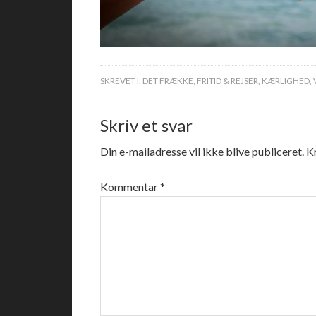
SKREVET I:
DET FRÆKKE
,
FRITID & REJSER
,
KÆRLIGHED
,
Skriv et svar
Din e-mailadresse vil ikke blive publiceret.
K
Kommentar
*