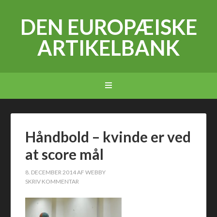
DEN EUROPÆISKE
ARTIKELBANK
Håndbold – kvinde er ved
at score mål
8. DECEMBER 2014
AF
WEBBY
SKRIV KOMMENTAR