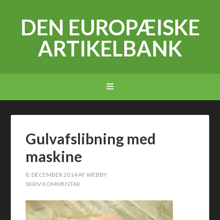
DEN EUROPÆISKE
ARTIKELBANK
Gulvafslibning med
maskine
8. DECEMBER 2014
AF
WEBBY
SKRIV KOMMENTAR