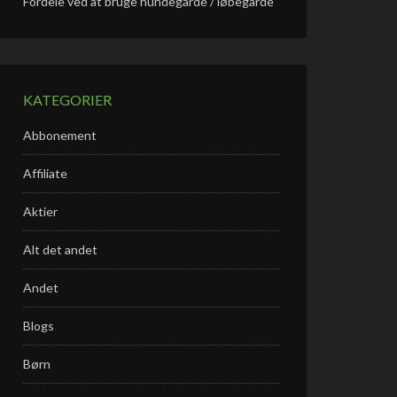
Fordele ved at bruge hundegårde / løbegårde
KATEGORIER
Abbonement
Affiliate
Aktier
Alt det andet
Andet
Blogs
Børn