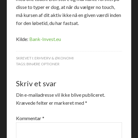
disse to typer er dog, at når du vælger no touch,
må kursen af dit aktiv ikke nå en given værdi inden
for den løbetid, du har fastsat.
Kilde:
Bank-Invest.eu
SKREVET I:
ERHVERV & ØKONOMI
TAGS:
BINÆRE OPTIONER
Skriv et svar
Din e-mailadresse vil ikke blive publiceret.
Krævede felter er markeret med
*
Kommentar
*