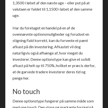
1,3500 i løbet af den næste uge – eller put på at
valutaen er faldet til 1,1500 i løbet af den samme
uge.
Har du foretaget en handel på en af de
ovennævnte optionsmuligheder og forudset en
stigning/fald korrekt, kan du forvente et pænt
afkast på din investering. Afkastet vil dog
naturligvis også afhænge af, hvor meget du
investerer. Denne optionstype kan give et solidt
afkast på helt op til 750%, hvilket er præcis derfor,
at de garvede tradere investerer deres tid og
penge her.
No touch
Denne optionstype fungerer på samme måde som
med one touch. Den store og markante forskel på