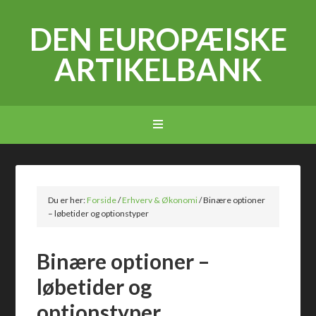
DEN EUROPÆISKE
ARTIKELBANK
Du er her:
Forside
/
Erhverv & Økonomi
/
Binære optioner
– løbetider og optionstyper
Binære optioner –
løbetider og
optionstyper