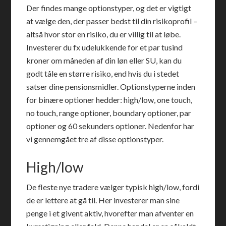
Der findes mange optionstyper, og det er vigtigt
at vælge den, der passer bedst til din risikoprofil –
altså hvor stor en risiko, du er villig til at løbe.
Investerer du fx udelukkende for et par tusind
kroner om måneden af din løn eller SU, kan du
godt tåle en større risiko, end hvis du i stedet
satser dine pensionsmidler. Optionstyperne inden
for binære optioner hedder: high/low, one touch,
no touch, range optioner, boundary optioner, par
optioner og 60 sekunders optioner. Nedenfor har
vi gennemgået tre af disse optionstyper.
High/low
De fleste nye tradere vælger typisk high/low, fordi
de er lettere at gå til. Her investerer man sine
penge i et givent aktiv, hvorefter man afventer en