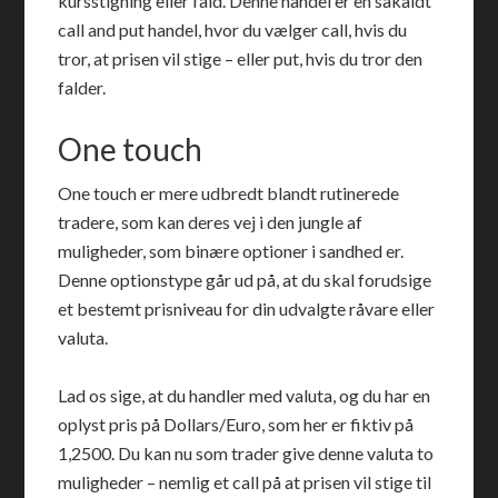
kursstigning eller fald. Denne handel er en såkaldt
call and put handel, hvor du vælger call, hvis du
tror, at prisen vil stige – eller put, hvis du tror den
falder.
One touch
One touch er mere udbredt blandt rutinerede
tradere, som kan deres vej i den jungle af
muligheder, som binære optioner i sandhed er.
Denne optionstype går ud på, at du skal forudsige
et bestemt prisniveau for din udvalgte råvare eller
valuta.
Lad os sige, at du handler med valuta, og du har en
oplyst pris på Dollars/Euro, som her er fiktiv på
1,2500. Du kan nu som trader give denne valuta to
muligheder – nemlig et call på at prisen vil stige til