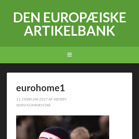
DEN EUROPÆISKE
ARTIKELBANK
eurohome1
11. FEBRUAR 2017
AF
WEBBY
SKRIV KOMMENTAR