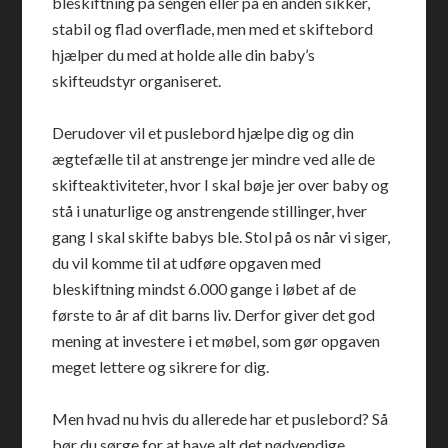
bleskiftning på sengen eller på en anden sikker,
stabil og flad overflade, men med et skiftebord
hjælper du med at holde alle din baby’s
skifteudstyr organiseret.
Derudover vil et puslebord hjælpe dig og din
ægtefælle til at anstrenge jer mindre ved alle de
skifteaktiviteter, hvor I skal bøje jer over baby og
stå i unaturlige og anstrengende stillinger, hver
gang I skal skifte babys ble. Stol på os når vi siger,
du vil komme til at udføre opgaven med
bleskiftning mindst 6.000 gange i løbet af de
første to år af dit barns liv. Derfor giver det god
mening at investere i et møbel, som gør opgaven
meget lettere og sikrere for dig.
Men hvad nu hvis du allerede har et puslebord? Så
bør du sørge for at have alt det nødvendige