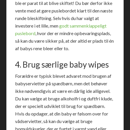
ble er parat til at blive skiftet! Du bør derfor ikke
vente med at gøre puslebordet klart til den næste
runde bleskiftning. Selv hvis du har valgt at
investere i et lille, men
godt sammenklappeligt
puslebord
, hvor der er mindre opbevaringsplads,
så kan du være sikker på, at der altid er plads til én
af babys rene bleer eller to.
4. Brug særlige baby wipes
Forældre er typisk blevet advaret mod brugen af
babyservietter på spædbørn, men det behøver
ikke nødvendigvis at være en dårlig ide alligevel.
Du kan vælge at bruge alkoholfri og duftfri klude,
der er specielt udviklet til brug for spædbørn.
Hvis du opdager, at din baby er følsom over for
vådservietter, så kan du vælge at bruge
bomuldskugler, der er fugtet i varmt vand eller