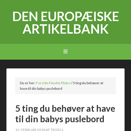
DEN EUROPÆISKE
ARTIKELBANK
Du er her:
Forside
/
Andet
/
Børn
/
5 ting du behøver at
have til din babys puslebord
5 ting du behøver at have
til din babys puslebord
12. FEBRUAR 2018
AF
TROELS