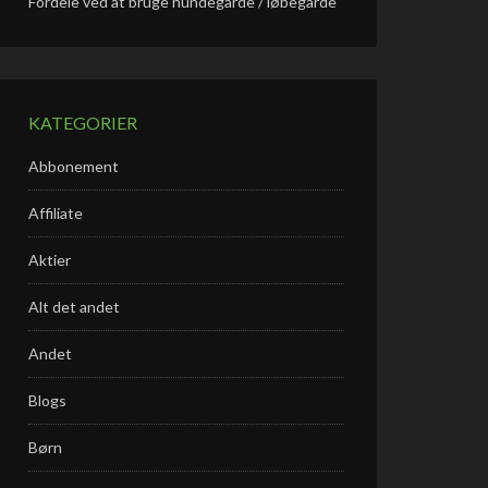
Fordele ved at bruge hundegårde / løbegårde
KATEGORIER
Abbonement
Affiliate
Aktier
Alt det andet
Andet
Blogs
Børn