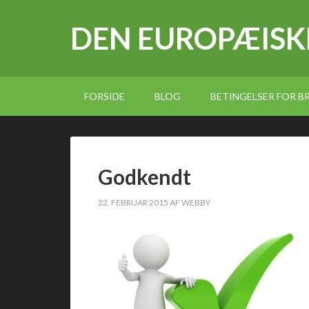
DEN EUROPÆISK
FORSIDE
BLOG
BETINGELSER FOR 
Godkendt
22. FEBRUAR 2015
AF
WEBBY